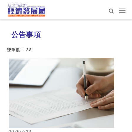
跳
到
選
主
單
搜
:::
要
切
尋
內
換
公告事項
容
區
總筆數 : 38
2026/7/23