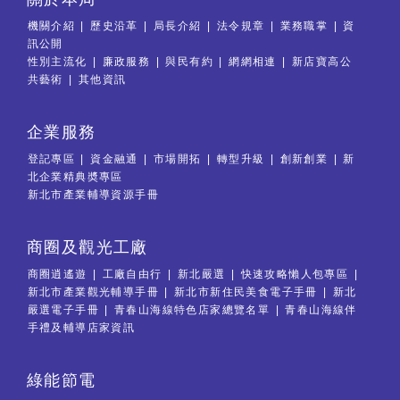
機關介紹
歷史沿革
局長介紹
法令規章
業務職掌
資
訊公開
性別主流化
廉政服務
與民有約
網網相連
新店寶高公
共藝術
其他資訊
企業服務
登記專區
資金融通
市場開拓
轉型升級
創新創業
新
北企業精典奬專區
新北市產業輔導資源手冊
商圈及觀光工廠
商圈逍遙遊
工廠自由行
新北嚴選
快速攻略懶人包專區
新北市產業觀光輔導手冊
新北市新住民美食電子手冊
新北
嚴選電子手冊
青春山海線特色店家總覽名單
青春山海線伴
手禮及輔導店家資訊
綠能節電