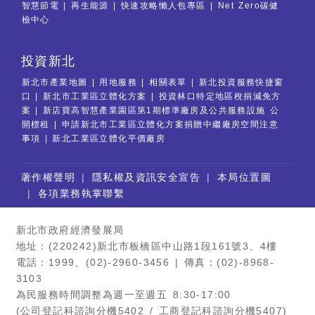
智慧節電
再生能源
快速攻略懶人包專區
Net Zero碳健
檢中心
投資新北
新北市產業地圖
用地服務
相關表單
新北投資服務快捷窗
口
新北市工業區立體化方案
投資林口特定地區稅捐減免方
案
新店寶高智慧產業園區第1期標準廠房及公共服務設施 公
開標租
申請新北市工業區立體化方案捐贈中繼廠房空間注意
事項
新北工業區立體化平價廠房
:::
著作權聲明
隱私權及資訊安全宣告
本局位置圖
各項業務執掌聯繫
新北市政府經濟發展局
地址：(220242)新北市板橋區中山路1段161號3、4樓
電話：1999、(02)-2960-3456 | 傳真：(02)-8968-
3103
為民服務時間調整為週一至週五 8:30-17:00
(公司登記科諮詢分機5402 / 工商登記科諮詢分機5407)