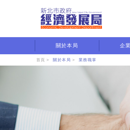
跳
到
主
要
內
容
區
關於本局
企
:::
首頁
關於本局
業務職掌