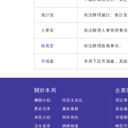
會計室
依法辦理歲計、會計及
人事室
依法辦理人事管理事項
政風室
依法辦理政風事項。
市場處
本局下設市場處，其組
關於本局
企業
機關介紹
性別主流化
登記專
歷史沿革
廉政服務
資金融
局長介紹
與民有約
市場開
法令規章
網網相連
轉型升