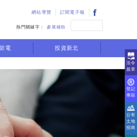
:::
網站導覽
訂閱電子報
搜
熱門關鍵字：
參展補助
尋
節電
投資新北
法令
規章
登記
專區
公有
土地
招商