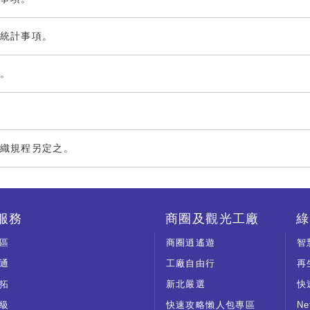
統計事項。
。
織規程另定之。
服務
商圈及觀光工廠
綠
區
商圈逍遙遊
智
通
工廠自由行
再
拓
新北嚴選
快
級
快速攻略懶人包專區
N