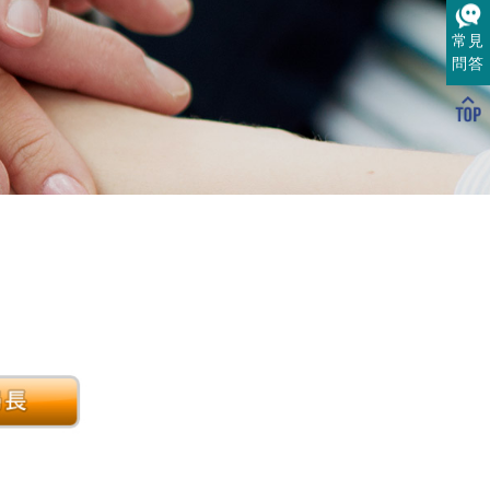
常見
問答