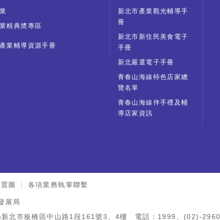
業
新北市產業觀光輔導手
冊
業精典奬專區
新北市新住民美食電子
產業輔導資源手冊
手冊
新北嚴選電子手冊
青春山海線特色店家總
覽名單
青春山海線伴手禮及輔
導店家資訊
位置圖
各項業務執掌聯繫
發展局
)新北市板橋區中山路1段161號3、4樓 電話：1999、(02)-2960-3