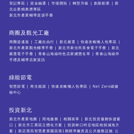
登記專區
資金融通
市場開拓
轉型升級
創新創業
新
北企業精典奬專區
新北市產業輔導資源手冊
商圈及觀光工廠
商圈逍遙遊
工廠自由行
新北嚴選
快速攻略懶人包專區
新北市產業觀光輔導手冊
新北市新住民美食電子手冊
新北
嚴選電子手冊
青春山海線特色店家總覽名單
青春山海線伴
手禮及輔導店家資訊
綠能節電
智慧節電
再生能源
快速攻略懶人包專區
Net Zero碳健
檢中心
投資新北
新北市產業地圖
用地服務
相關表單
新北投資服務快捷窗
口
新北市工業區立體化方案
投資林口特定地區稅捐減免方
案
新店寶高智慧產業園區第1期標準廠房及公共服務設施 公