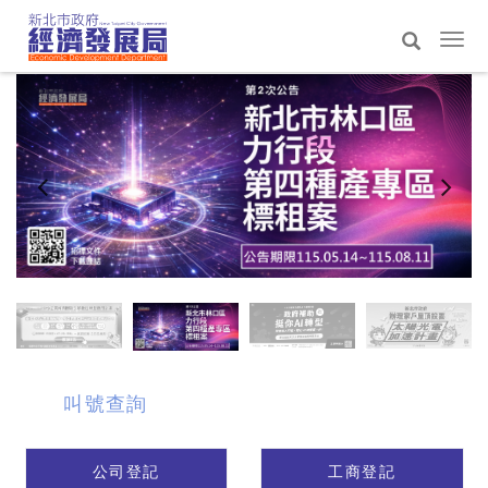
跳
到
選
主
單
搜
:::
要
切
尋
內
換
容
區
叫號查詢
公司登記
工商登記