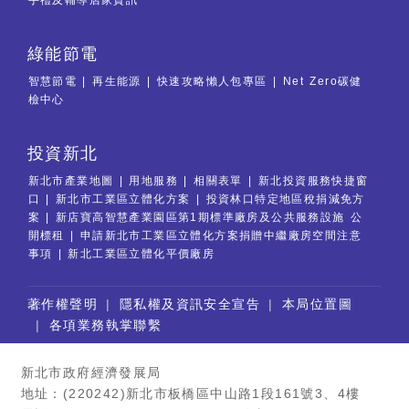
綠能節電
智慧節電
再生能源
快速攻略懶人包專區
Net Zero碳健
檢中心
投資新北
新北市產業地圖
用地服務
相關表單
新北投資服務快捷窗
口
新北市工業區立體化方案
投資林口特定地區稅捐減免方
案
新店寶高智慧產業園區第1期標準廠房及公共服務設施 公
開標租
申請新北市工業區立體化方案捐贈中繼廠房空間注意
事項
新北工業區立體化平價廠房
:::
著作權聲明
隱私權及資訊安全宣告
本局位置圖
各項業務執掌聯繫
新北市政府經濟發展局
地址：(220242)新北市板橋區中山路1段161號3、4樓