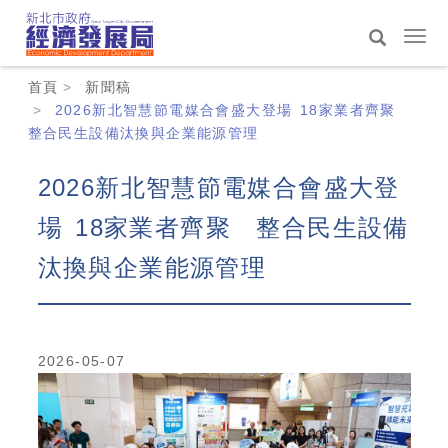
跳
到
選
主
單
搜
:::
要
切
首頁
新聞稿
尋
內
換
2026新北智慧節電媒合會盛大登場 18家業者齊聚
容
整合民生設備汰換與企業能源管理
區
2026新北智慧節電媒合會盛大登
場 18家業者齊聚 整合民生設備
汰換與企業能源管理
2026-05-07