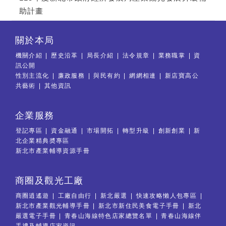
助計畫
關於本局
機關介紹
歷史沿革
局長介紹
法令規章
業務職掌
資
訊公開
性別主流化
廉政服務
與民有約
網網相連
新店寶高公
共藝術
其他資訊
企業服務
登記專區
資金融通
市場開拓
轉型升級
創新創業
新
北企業精典奬專區
新北市產業輔導資源手冊
商圈及觀光工廠
商圈逍遙遊
工廠自由行
新北嚴選
快速攻略懶人包專區
新北市產業觀光輔導手冊
新北市新住民美食電子手冊
新北
嚴選電子手冊
青春山海線特色店家總覽名單
青春山海線伴
手禮及輔導店家資訊