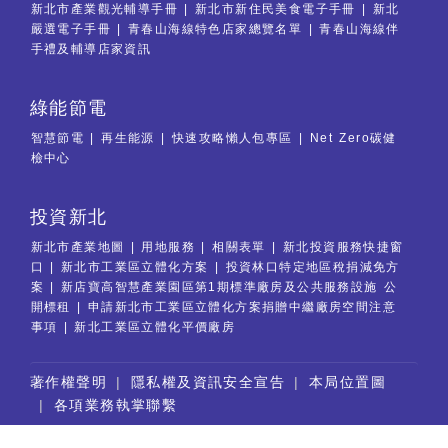
新北市產業觀光輔導手冊
新北市新住民美食電子手冊
新北
嚴選電子手冊
青春山海線特色店家總覽名單
青春山海線伴
手禮及輔導店家資訊
綠能節電
智慧節電
再生能源
快速攻略懶人包專區
Net Zero碳健
檢中心
投資新北
新北市產業地圖
用地服務
相關表單
新北投資服務快捷窗
口
新北市工業區立體化方案
投資林口特定地區稅捐減免方
案
新店寶高智慧產業園區第1期標準廠房及公共服務設施 公
開標租
申請新北市工業區立體化方案捐贈中繼廠房空間注意
事項
新北工業區立體化平價廠房
:::
著作權聲明
隱私權及資訊安全宣告
本局位置圖
各項業務執掌聯繫