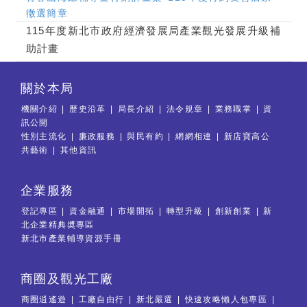
徵選簡章
115年度新北市政府經濟發展局產業觀光發展升級補
助計畫
關於本局
機關介紹
歷史沿革
局長介紹
法令規章
業務職掌
資
訊公開
性別主流化
廉政服務
與民有約
網網相連
新店寶高公
共藝術
其他資訊
企業服務
登記專區
資金融通
市場開拓
轉型升級
創新創業
新
北企業精典奬專區
新北市產業輔導資源手冊
商圈及觀光工廠
商圈逍遙遊
工廠自由行
新北嚴選
快速攻略懶人包專區