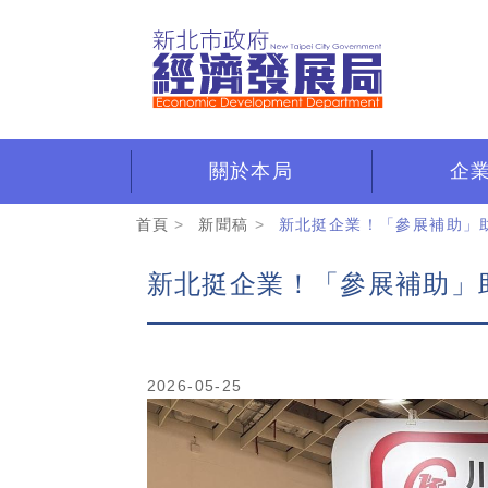
跳
到
主
要
內
容
區
關於本局
企
:::
首頁
新聞稿
新北挺企業！「參展補助」助
新北挺企業！「參展補助」助
2026-05-25