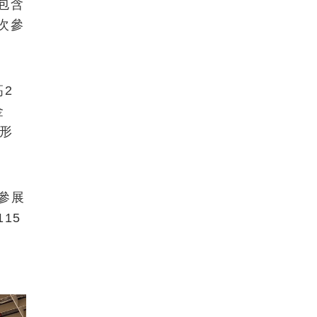
包含
次參
2
金
形
意參展
15