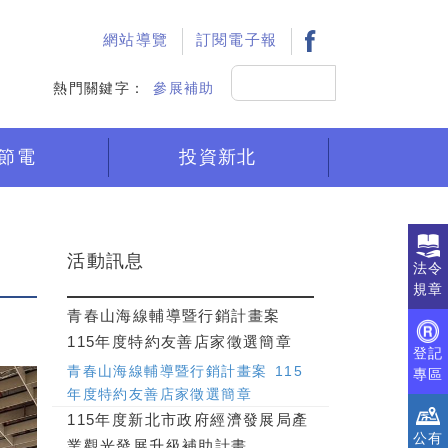
:::
網站導覽
訂閱電子報
搜
熱門關鍵字：
參展補助
尋
節電
投資新北
活動訊息
法令
規章
青春山海線輔導暨行銷計畫案
115年度特約友善店家徵選簡章
登記
青春山海線輔導暨行銷計畫案 115
專區
年度特約友善店家徵選簡章
115年度新北市政府經濟發展局產
公有
業觀光發展升級補助計畫