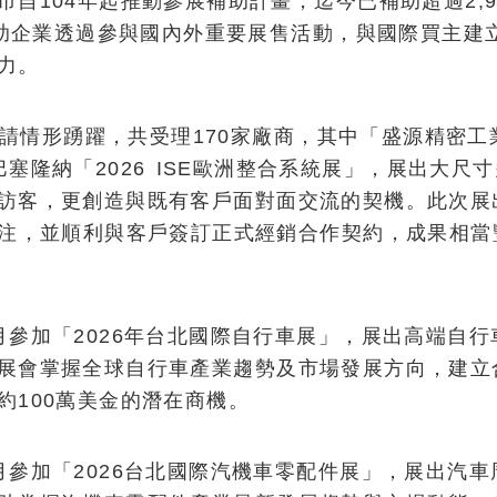
自104年起推動參展補助計畫，迄今已補助超過2,9
協助企業透過參與國內外重要展售活動，與國際買主建
力。
次申請情形踴躍，共受理170家廠商，其中「盛源精密工
塞隆納「2026 ISE歐洲整合系統展」，展出大尺
訪客，更創造與既有客戶面對面交流的契機。此次展
關注，並順利與客戶簽訂正式經銷合作契約，成果相當
月參加「2026年台北國際自行車展」，展出高端自行
展會掌握全球自行車產業趨勢及市場發展方向，建立
約100萬美金的潛在商機。
月參加「2026台北國際汽機車零配件展」，展出汽車