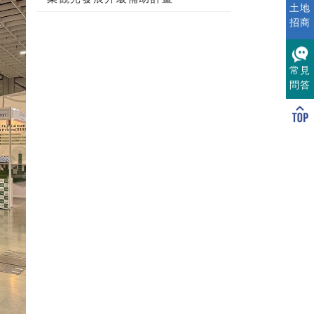
土地
招商
常見
問答