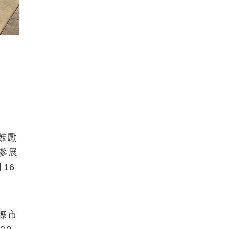
鼓勵
助參展
16
際市