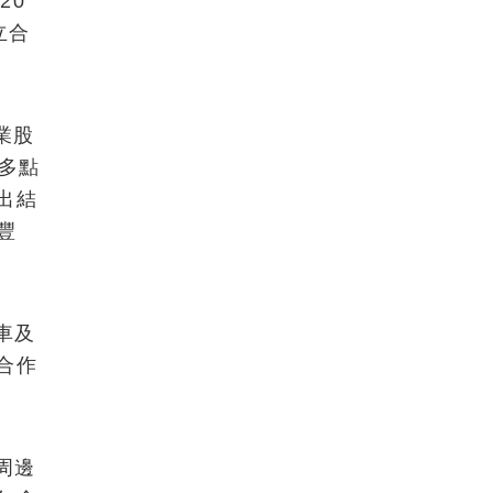
20
立合
業股
寸多點
出結
豐
車及
合作
周邊