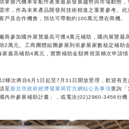
助掌握汽機車零配件產業最新發展趨勢與市場動態，
需求，作為未來產品開發與技術精進之重要參考。此
客戶及合作機會，預估可帶動約100萬元潛在商機。
廠商參加國外展覽最高可獲4萬元補助，國內展覽最高
助2萬元。工商團體組團參展則依參展家數核定補助
每家最高補助4萬元，實際補助金額將視當梯次申請情
第2梯次將自6月1日起至7月31日開放受理，歡迎有
請至
新北市政府經濟發展局官方網站公告事項
查詢「1
外參展補助計畫」，或電洽(02)2960-3456分機