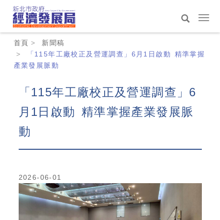
跳
到
選
主
單
搜
:::
要
切
首頁
新聞稿
尋
內
換
「115年工廠校正及營運調查」6月1日啟動 精準掌握
容
產業發展脈動
區
「115年工廠校正及營運調查」6
月1日啟動 精準掌握產業發展脈
動
2026-06-01