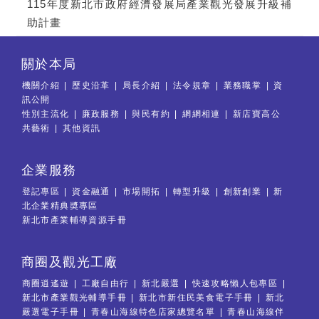
115年度新北市政府經濟發展局產業觀光發展升級補
助計畫
關於本局
機關介紹
歷史沿革
局長介紹
法令規章
業務職掌
資
訊公開
性別主流化
廉政服務
與民有約
網網相連
新店寶高公
共藝術
其他資訊
企業服務
登記專區
資金融通
市場開拓
轉型升級
創新創業
新
北企業精典奬專區
新北市產業輔導資源手冊
商圈及觀光工廠
商圈逍遙遊
工廠自由行
新北嚴選
快速攻略懶人包專區
新北市產業觀光輔導手冊
新北市新住民美食電子手冊
新北
嚴選電子手冊
青春山海線特色店家總覽名單
青春山海線伴