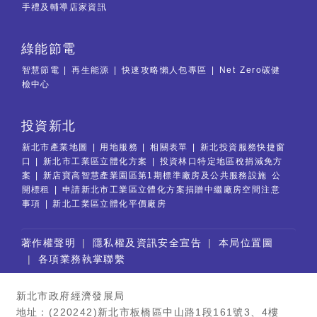
手禮及輔導店家資訊
綠能節電
智慧節電
再生能源
快速攻略懶人包專區
Net Zero碳健
檢中心
投資新北
新北市產業地圖
用地服務
相關表單
新北投資服務快捷窗
口
新北市工業區立體化方案
投資林口特定地區稅捐減免方
案
新店寶高智慧產業園區第1期標準廠房及公共服務設施 公
開標租
申請新北市工業區立體化方案捐贈中繼廠房空間注意
事項
新北工業區立體化平價廠房
:::
著作權聲明
隱私權及資訊安全宣告
本局位置圖
各項業務執掌聯繫
新北市政府經濟發展局
地址：(220242)新北市板橋區中山路1段161號3、4樓