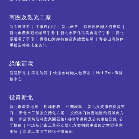
商圈及觀光工廠
商圈逍遙遊
工廠自由行
新北嚴選
快速攻略懶人包專區
新北市產業觀光輔導手冊
新北市新住民美食電子手冊
新北
嚴選電子手冊
青春山海線特色店家總覽名單
青春山海線伴
手禮及輔導店家資訊
綠能節電
智慧節電
再生能源
快速攻略懶人包專區
Net Zero碳健
檢中心
投資新北
新北市產業地圖
用地服務
相關表單
新北投資服務快捷窗
口
新北市工業區立體化方案
投資林口特定地區稅捐減免方
案
新店寶高智慧產業園區第1期標準廠房及公共服務設施 公
開標租
申請新北市工業區立體化方案捐贈中繼廠房空間注意
事項
新北工業區立體化平價廠房