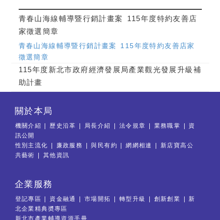
青春山海線輔導暨行銷計畫案 115年度特約友善店
家徵選簡章
青春山海線輔導暨行銷計畫案 115年度特約友善店家
徵選簡章
115年度新北市政府經濟發展局產業觀光發展升級補
助計畫
關於本局
機關介紹
歷史沿革
局長介紹
法令規章
業務職掌
資
訊公開
性別主流化
廉政服務
與民有約
網網相連
新店寶高公
共藝術
其他資訊
企業服務
登記專區
資金融通
市場開拓
轉型升級
創新創業
新
北企業精典奬專區
新北市產業輔導資源手冊