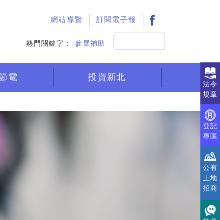
:::
網站導覽
訂閱電子報
搜
熱門關鍵字：
參展補助
尋
節電
投資新北
法令
規章
登記
專區
公有
土地
招商