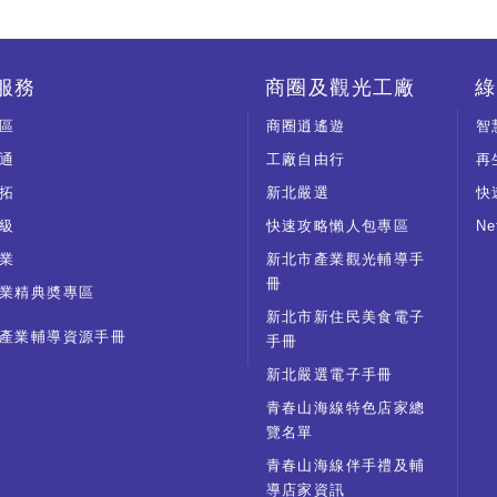
服務
商圈及觀光工廠
綠
區
商圈逍遙遊
智
通
工廠自由行
再
拓
新北嚴選
快
級
快速攻略懶人包專區
N
業
新北市產業觀光輔導手
冊
業精典奬專區
新北市新住民美食電子
產業輔導資源手冊
手冊
新北嚴選電子手冊
青春山海線特色店家總
覽名單
青春山海線伴手禮及輔
導店家資訊