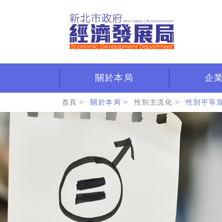
跳
到
主
要
內
容
區
關於本局
企
:::
首頁
關於本局
性別主流化
性別平等