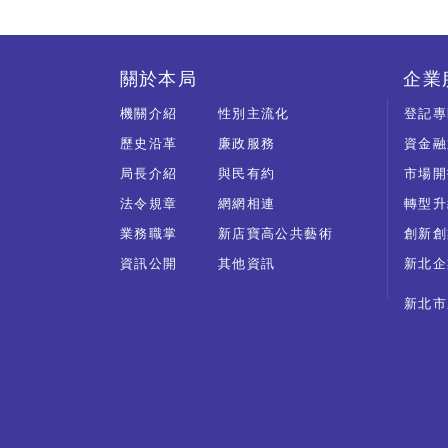
關於本局
企業
機關介紹
性別主流化
登記專
歷史沿革
廉政服務
資金融
局長介紹
與民有約
市場開
法令規章
網網相連
轉型升
業務職掌
新店寶高公共藝術
創新創
資訊公開
其他資訊
新北企
新北市