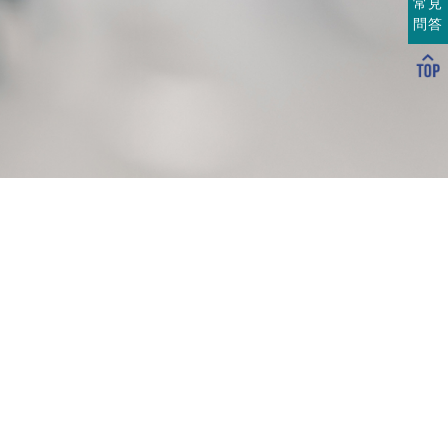
常見
問答