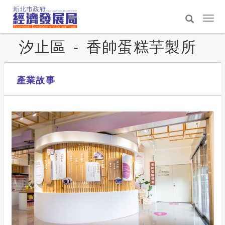
跳
到
選
主
單
搜
:::
要
汐止區 - 香帥蛋糕芋製所
切
尋
內
換
容
區
產業故事