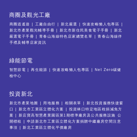
商圈及觀光工廠
商圈逍遙遊
工廠自由行
新北嚴選
快速攻略懶人包專區
新北市產業觀光輔導手冊
新北市新住民美食電子手冊
新北
嚴選電子手冊
青春山海線特色店家總覽名單
青春山海線伴
手禮及輔導店家資訊
綠能節電
智慧節電
再生能源
快速攻略懶人包專區
Net Zero碳健
檢中心
投資新北
新北市產業地圖
用地服務
相關表單
新北投資服務快捷窗
口
新北市工業區立體化方案
投資林口特定地區稅捐減免方
案
新店寶高智慧產業園區第1期標準廠房及公共服務設施 公
開標租
申請新北市工業區立體化方案捐贈中繼廠房空間注意
事項
新北工業區立體化平價廠房