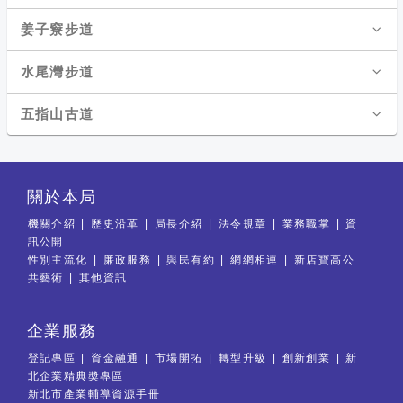
姜子竂步道
水尾灣步道
五指山古道
關於本局
機關介紹
歷史沿革
局長介紹
法令規章
業務職掌
資
訊公開
性別主流化
廉政服務
與民有約
網網相連
新店寶高公
共藝術
其他資訊
企業服務
登記專區
資金融通
市場開拓
轉型升級
創新創業
新
北企業精典奬專區
新北市產業輔導資源手冊