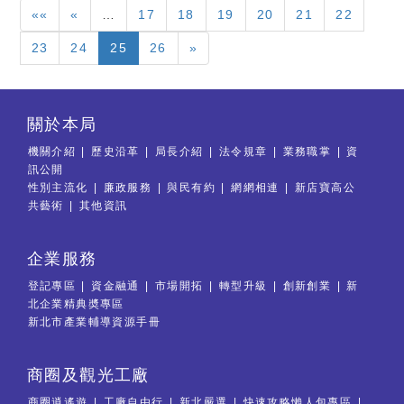
««
«
…
17
18
19
20
21
22
23
24
25
26
»
關於本局
機關介紹
歷史沿革
局長介紹
法令規章
業務職掌
資
訊公開
性別主流化
廉政服務
與民有約
網網相連
新店寶高公
共藝術
其他資訊
企業服務
登記專區
資金融通
市場開拓
轉型升級
創新創業
新
北企業精典奬專區
新北市產業輔導資源手冊
商圈及觀光工廠
商圈逍遙遊
工廠自由行
新北嚴選
快速攻略懶人包專區