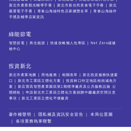
新北市產業觀光輔導手冊
新北市新住民美食電子手冊
新北
嚴選電子手冊
青春山海線特色店家總覽名單
青春山海線伴
手禮及輔導店家資訊
綠能節電
智慧節電
再生能源
快速攻略懶人包專區
Net Zero碳健
檢中心
投資新北
新北市產業地圖
用地服務
相關表單
新北投資服務快捷窗
口
新北市工業區立體化方案
投資林口特定地區稅捐減免方
案
新店寶高智慧產業園區第1期標準廠房及公共服務設施 公
開標租
申請新北市工業區立體化方案捐贈中繼廠房空間注意
事項
新北工業區立體化平價廠房
:::
著作權聲明
隱私權及資訊安全宣告
本局位置圖
各項業務執掌聯繫