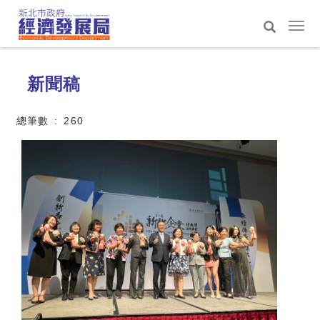
跳
到
選
主
單
搜
:::
要
切
尋
內
換
新聞稿
容
區
總筆數 : 260