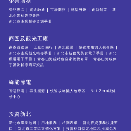
企業服務
登記專區
資金融通
市場開拓
轉型升級
創新創業
新
北企業精典奬專區
新北市產業輔導資源手冊
商圈及觀光工廠
商圈逍遙遊
工廠自由行
新北嚴選
快速攻略懶人包專區
新北市產業觀光輔導手冊
新北市新住民美食電子手冊
新北
嚴選電子手冊
青春山海線特色店家總覽名單
青春山海線伴
手禮及輔導店家資訊
綠能節電
智慧節電
再生能源
快速攻略懶人包專區
Net Zero碳健
檢中心
投資新北
新北市產業地圖
用地服務
相關表單
新北投資服務快捷窗
口
新北市工業區立體化方案
投資林口特定地區稅捐減免方