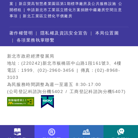
案
新店寶高智慧產業園區第1期標準廠房及公共服務設施 公
開標租
申請新北市工業區立體化方案捐贈中繼廠房空間注意
事項
新北工業區立體化平價廠房
:::
著作權聲明
隱私權及資訊安全宣告
本局位置圖
各項業務執掌聯繫
新北市政府經濟發展局
地址：(220242)新北市板橋區中山路1段161號3、4樓
電話：1999、(02)-2960-3456 | 傳真：(02)-8968-
3103
為民服務時間調整為週一至週五 8:30-17:00
(公司登記科諮詢分機5402 / 工商登記科諮詢分機5407)