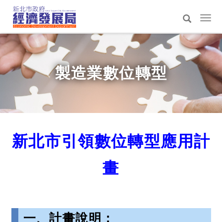
跳
到
選
主
單
搜
:::
要
切
尋
內
換
容
製造業數位轉型
區
新北市引領數位轉型應用計
畫
一、計畫說明：