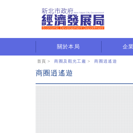
跳
到
主
要
內
容
區
關於本局
企
:::
首頁
商圈及觀光工廠
商圈逍遙遊
商圈逍遙遊