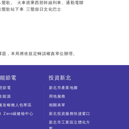
→鶯歌。 火車搭乘西部幹線列車、通勤電聯
在鶯歌站下車 三鶯假日文化巴士
：
課題，本局將依規定轉請權責單位辦理。
能節電
投資新北
慧節電
新北市產業地圖
生能源
用地服務
速攻略懶人包專區
相關表單
et Zero碳健檢中心
新北投資服務快捷窗口
新北市工業區立體化方
案