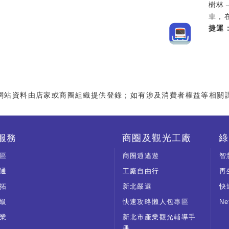
樹林
車，
捷運
網站資料由店家或商圈組織提供登錄；如有涉及消費者權益等相關
服務
商圈及觀光工廠
綠
區
商圈逍遙遊
智
通
工廠自由行
再
拓
新北嚴選
快
級
快速攻略懶人包專區
N
業
新北市產業觀光輔導手
冊