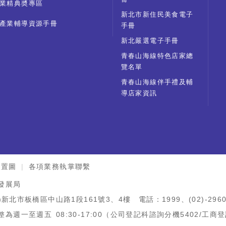
業精典奬專區
新北市新住民美食電子
產業輔導資源手冊
手冊
新北嚴選電子手冊
青春山海線特色店家總
覽名單
青春山海線伴手禮及輔
導店家資訊
位置圖
各項業務執掌聯繫
發展局
)新北市板橋區中山路1段161號3、4樓 電話：1999、(02)-2960-3
為週一至週五 08:30-17:00（公司登記科諮詢分機5402/工商