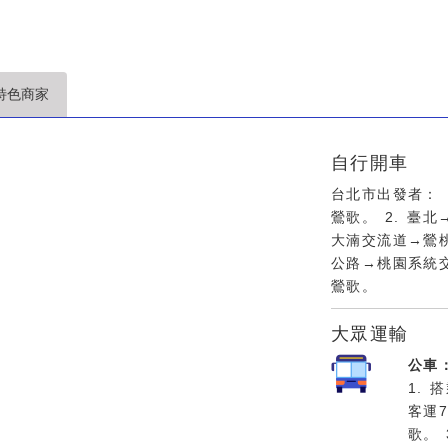
特色商家
自行開車
台北市出發者： 
鶯歌。 2. 臺
大湳交流道→鶯桃
公路→桃園系統
鶯歌。
大眾運輸
公車
1. 
客運
歌。