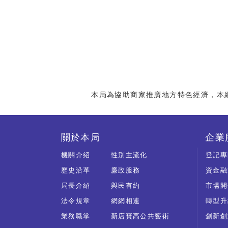
本局為協助商家推廣地方特色經濟，本
關於本局
企業
機關介紹
性別主流化
登記專
歷史沿革
廉政服務
資金融
局長介紹
與民有約
市場開
法令規章
網網相連
轉型升
業務職掌
新店寶高公共藝術
創新創