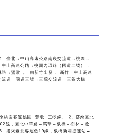
1. 臺北→中山高速公路南崁交流道→桃園→
北→中山高速公路→桃園內環線（國道二號）→
路→鶯歌 。 由新竹出發： 新竹→中山高速
交流道→國道三號→三鶯交流道→三鶯大橋→
：
搭乘桃園客運桃園─鶯歌─三峽線。 2. 搭乘臺北
702線，臺北中華路→萬華→板橋→樹林→鶯
 3. 搭乘臺北客運藍19線，板橋新埔捷運站→