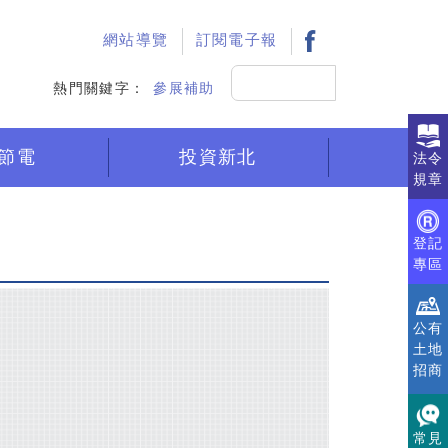
:::
網站導覽
訂閱電子報
搜
熱門關鍵字：
參展補助
尋
節電
投資新北
法令
規章
登記
專區
公有
土地
招商
常見