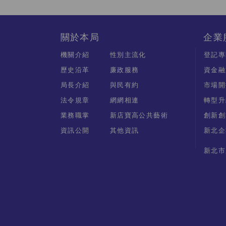
關於本局
企業
機關介紹
性別主流化
登記專
歷史沿革
廉政服務
資金融
局長介紹
與民有約
市場開
法令規章
網網相連
轉型升
業務職掌
新店寶高公共藝術
創新創
資訊公開
其他資訊
新北企
新北市