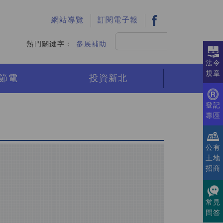
:::
網站導覽
訂閱電子報
搜
熱門關鍵字：
參展補助
尋
法令
規章
節電
投資新北
登記
專區
公有
土地
招商
常見
問答