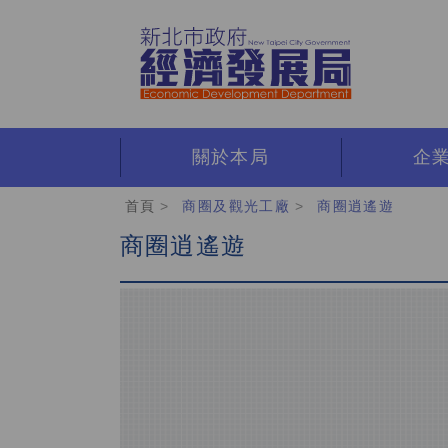
跳
到
主
要
內
容
區
關於本局
企
:::
首頁
商圈及觀光工廠
商圈逍遙遊
商圈逍遙遊