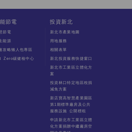
能節電
投資新北
慧節電
新北市產業地圖
生能源
用地服務
速攻略懶人包專區
相關表單
et Zero碳健檢中心
新北投資服務快捷窗口
新北市工業區立體化方
案
投資林口特定地區稅捐
減免方案
新店寶高智慧產業園區
第1期標準廠房及公共
服務設施 公開標租
申請新北市工業區立體
化方案捐贈中繼廠房空