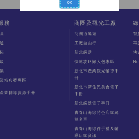
OK
服務
商圈及觀光工廠
綠
區
商圈逍遙遊
智
通
工廠自由行
再
拓
新北嚴選
快
級
快速攻略懶人包專區
N
業
新北市產業觀光輔導手
冊
業精典奬專區
新北市新住民美食電子
產業輔導資源手冊
手冊
新北嚴選電子手冊
青春山海線特色店家總
覽名單
青春山海線伴手禮及輔
導店家資訊