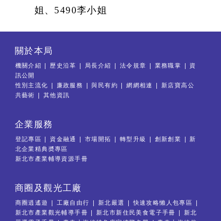
姐、5490李小姐
關於本局
機關介紹
歷史沿革
局長介紹
法令規章
業務職掌
資
訊公開
性別主流化
廉政服務
與民有約
網網相連
新店寶高公
共藝術
其他資訊
企業服務
登記專區
資金融通
市場開拓
轉型升級
創新創業
新
北企業精典奬專區
新北市產業輔導資源手冊
商圈及觀光工廠
商圈逍遙遊
工廠自由行
新北嚴選
快速攻略懶人包專區
新北市產業觀光輔導手冊
新北市新住民美食電子手冊
新北