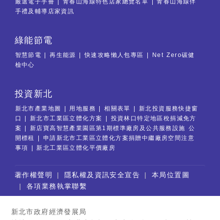
嚴選電子手冊
青春山海線特色店家總覽名單
青春山海線伴
手禮及輔導店家資訊
綠能節電
智慧節電
再生能源
快速攻略懶人包專區
Net Zero碳健
檢中心
投資新北
新北市產業地圖
用地服務
相關表單
新北投資服務快捷窗
口
新北市工業區立體化方案
投資林口特定地區稅捐減免方
案
新店寶高智慧產業園區第1期標準廠房及公共服務設施 公
開標租
申請新北市工業區立體化方案捐贈中繼廠房空間注意
事項
新北工業區立體化平價廠房
:::
著作權聲明
隱私權及資訊安全宣告
本局位置圖
各項業務執掌聯繫
新北市政府經濟發展局