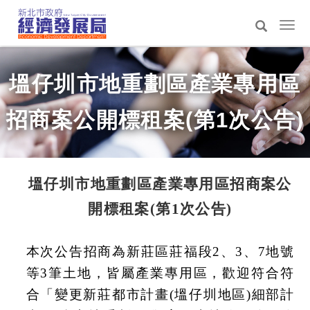
跳
到
選
主
單
搜
:::
要
切
尋
內
換
塭仔圳市地重劃區產業專用區
容
區
招商案公開標租案(第1次公告)
塭仔圳市地重劃區產業專用區招商案公
開標租案(第1次公告)
本次公告招商為新莊區莊福段2、3、7地號
等3筆土地，皆屬產業專用區，歡迎符合符
合「變更新莊都市計畫(塭仔圳地區)細部計